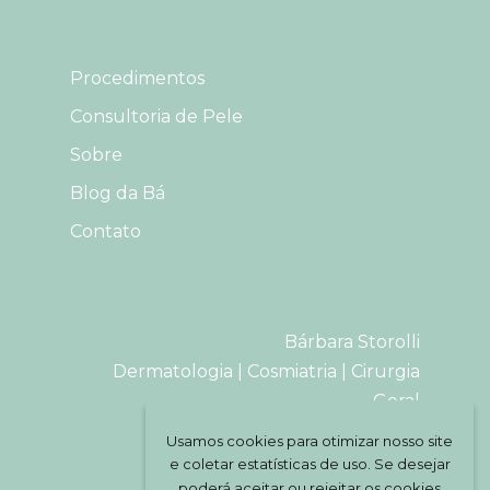
Procedimentos
Consultoria de Pele
Sobre
Blog da Bá
Contato
Bárbara Storolli
Dermatologia | Cosmiatria | Cirurgia
Geral
CRM-SP: 189.579
Usamos cookies para otimizar nosso site
e coletar estatísticas de uso. Se desejar
poderá aceitar ou rejeitar os cookies